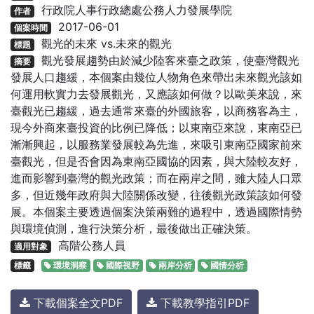
行政院人事行政總處公務人力發展學院
作者
2017-06-01
個案時間
觀光的未來 vs.未來的觀光
標題
觀光發展趨勢由於減少陸客來臺之政策，使臺灣觀光
摘要
發展人口趨緩，本個案由幾位人物角色來帶出未來觀光該如
何運用軟實力去發展觀光，又應該如何做？以歐美來說，來
臺觀光已趨緩，過去通常來臺的外國旅客，以商務客為主，
現今外商來臺投資的比例已降低；以東南亞來說，東南亞已
漸漸興起，以服務業發展較為先進，來吸引東南亞國家前來
臺觀光，但是否會因為東南亞國協的因素，與大陸較友好，
進而影響到臺灣的觀光政策；而在兩岸之間，雖大陸人口眾
多，但近幾年政府與大陸關係改變，往後觀光政策該如何發
展。本個案主要透過個案決策兩難的過程中，透過國際情勢
與環境偵測，進行決策分析，最後做出正確決策。
高階公務人員
適用對象
標籤
環境洞察
國際視野
兩岸分析
國情分析
下載個案全文PDF
下載教學指引PDF