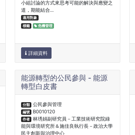
小組討論的方式來思考可能的解決與應變之
道，期能結合...
適用對象
標籤
危機管理
詳細資料
能源轉型的公民參與 - 能源
轉型白皮書
公民參與管理
分類
B0010120
編號
林琇娟副研究員－工業技術研究院綠
作者
能與環境研究所＆施佳良執行長－政治大學
民主創新與治理中心