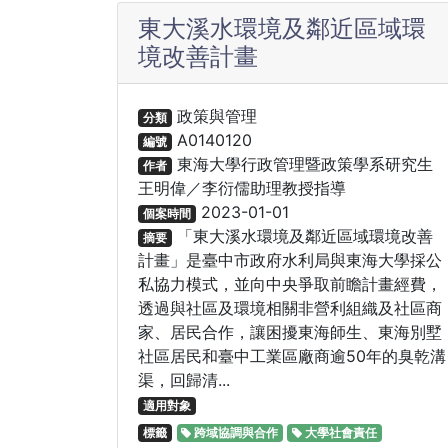
東大溪水環境及鄰近區域環
境改善計畫
政策與管理
分類
A0140120
編號
東海大學行政管理暨政策學系研究生
作者
王明偉／李衍儒助理教授指導
2023-01-01
個案時間
「東大溪水環境及鄰近區域環境改善
摘要
計畫」是臺中市政府水利局與東海大學採公
私協力模式，並向中央爭取前瞻計畫經費，
透過與社區及環境相關非營利組織及社區商
家、居民合作，讓困擾東海師生、東海別墅
社區居民和臺中工業區廠商逾50年的臭乾溝
渠，回歸清...
適用對象
標籤
跨域協調與合作
大學社會責任