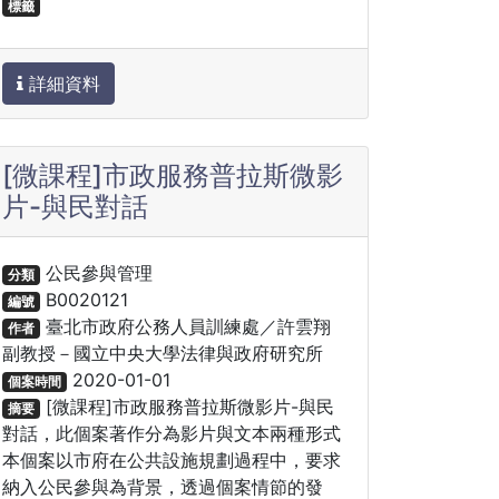
標籤
詳細資料
[微課程]市政服務普拉斯微影
片-與民對話
公民參與管理
分類
B0020121
編號
臺北市政府公務人員訓練處／許雲翔
作者
副教授－國立中央大學法律與政府研究所
2020-01-01
個案時間
[微課程]市政服務普拉斯微影片-與民
摘要
對話，此個案著作分為影片與文本兩種形式
本個案以市府在公共設施規劃過程中，要求
納入公民參與為背景，透過個案情節的發