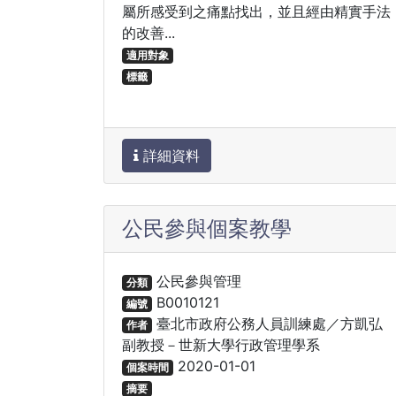
屬所感受到之痛點找出，並且經由精實手法
的改善...
適用對象
標籤
詳細資料
公民參與個案教學
公民參與管理
分類
B0010121
編號
臺北市政府公務人員訓練處／方凱弘
作者
副教授－世新大學行政管理學系
2020-01-01
個案時間
摘要