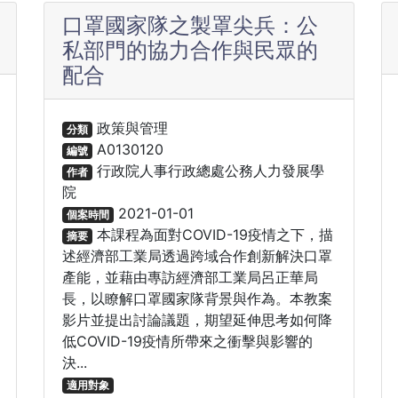
口罩國家隊之製罩尖兵：公
私部門的協力合作與民眾的
配合
政策與管理
分類
A0130120
編號
行政院人事行政總處公務人力發展學
作者
院
2021-01-01
個案時間
本課程為面對COVID-19疫情之下，描
摘要
述經濟部工業局透過跨域合作創新解決口罩
產能，並藉由專訪經濟部工業局呂正華局
長，以瞭解口罩國家隊背景與作為。本教案
影片並提出討論議題，期望延伸思考如何降
低COVID-19疫情所帶來之衝擊與影響的
決...
適用對象