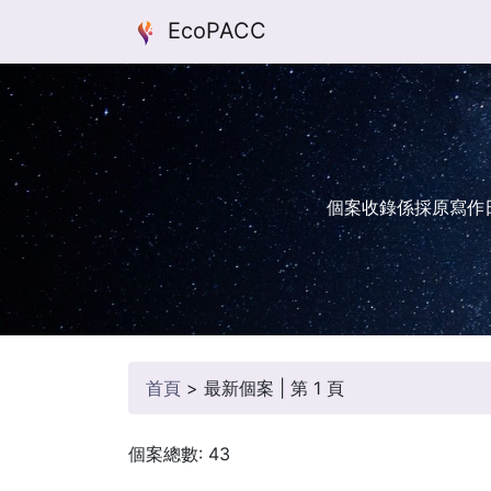
EcoPACC
個案收錄係採原寫作
首頁
>
最新個案 | 第 1 頁
個案總數: 43