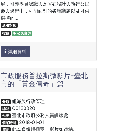
展，引導學員認識與反省在設計與執行公民
參與過程中，可能面對的各種議題以及可供
選擇的...
適用對象
標籤
公民參與
詳細資料
市政服務普拉斯微影片-臺北
市的「黃金傳奇」篇
組織與行政管理
分類
C0130020
編號
臺北市政府公務人員訓練處
作者
2018-01-01
個案時間
此為多媒體個案，影片如連結。
摘要