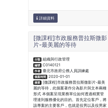
詳細資料
[微課程]市政服務普拉斯微影
片-最美麗的等待
組織與行政管理
分類
C0140121
編號
臺北市政府公務人員訓練處
作者
2020-01-01
個案時間
[微課程]市政服務普拉斯微影片-最美
摘要
麗的等待，此個案著作分為影片與文本兩種
形式 本個案呈現業務單位如何透過精實管
理達到服務優化的目的。首先定位客戶，將
該專案的主要客戶，也就是役男以及役男家