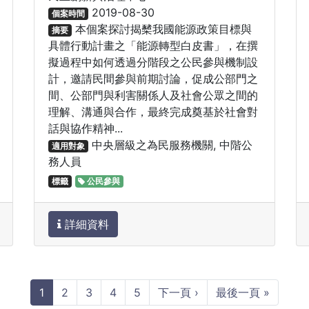
2019-08-30
個案時間
本個案探討揭櫫我國能源政策目標與
摘要
具體行動計畫之「能源轉型白皮書」，在撰
擬過程中如何透過分階段之公民參與機制設
計，邀請民間參與前期討論，促成公部門之
間、公部門與利害關係人及社會公眾之間的
理解、溝通與合作，最終完成奠基於社會對
話與協作精神...
中央層級之為民服務機關, 中階公
適用對象
務人員
標籤
公民參與
詳細資料
1
2
3
4
5
下一頁 ›
最後一頁 »