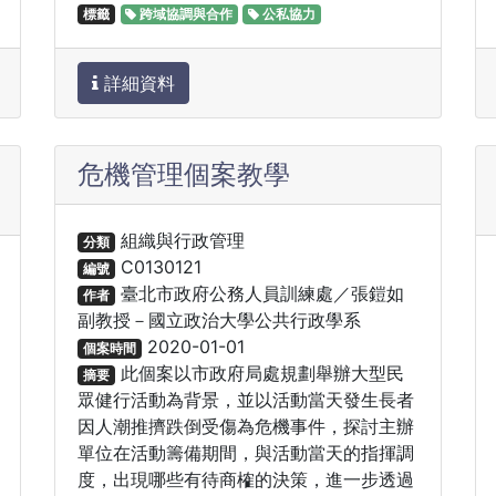
標籤
跨域協調與合作
公私協力
詳細資料
危機管理個案教學
組織與行政管理
分類
C0130121
編號
臺北市政府公務人員訓練處／張鎧如
作者
副教授－國立政治大學公共行政學系
2020-01-01
個案時間
此個案以市政府局處規劃舉辦大型民
摘要
眾健行活動為背景，並以活動當天發生長者
因人潮推擠跌倒受傷為危機事件，探討主辦
單位在活動籌備期間，與活動當天的指揮調
度，出現哪些有待商榷的決策，進一步透過