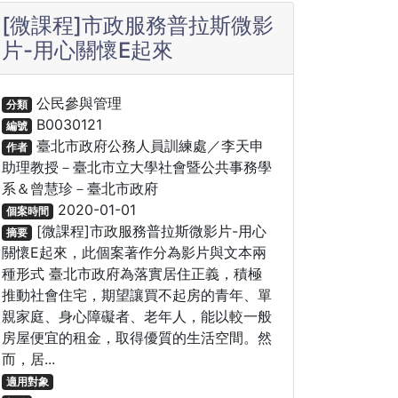
[微課程]市政服務普拉斯微影
片-用心關懷E起來
公民參與管理
分類
B0030121
編號
臺北市政府公務人員訓練處／李天申
作者
助理教授－臺北市立大學社會暨公共事務學
系＆曾慧珍－臺北市政府
2020-01-01
個案時間
[微課程]市政服務普拉斯微影片-用心
摘要
關懷E起來，此個案著作分為影片與文本兩
種形式 臺北市政府為落實居住正義，積極
推動社會住宅，期望讓買不起房的青年、單
親家庭、身心障礙者、老年人，能以較一般
房屋便宜的租金，取得優質的生活空間。然
而，居...
適用對象