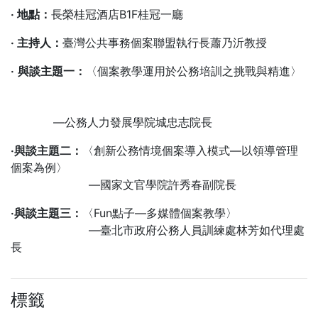
‧ 地點：
長榮桂冠酒店B1F桂冠一廳
‧ 主持人：
臺灣公共事務個案聯盟執行長蕭乃沂教授
‧
與談主題一：
〈個案教學運用於公務培訓之挑戰與精進〉
—公務人力發展學院城忠志院長
‧與談主題二：
〈創新公務情境個案導入模式—以領導管理
個案為例〉
—國家文官學院許秀春副院長
‧與談主題三：
〈Fun點子—多媒體個案教學〉
—臺北市政府公務人員訓練處林芳如代理處
長
標籤