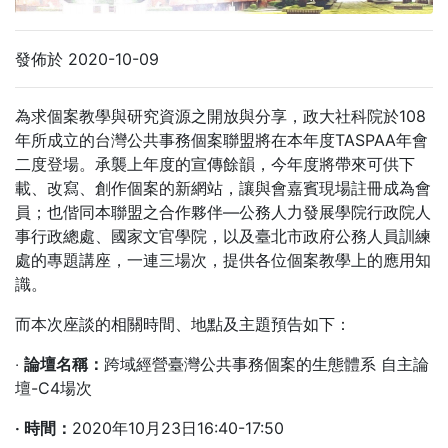
發佈於 2020-10-09
為求個案教學與研究資源之開放與分享，政大社科院於108
年所成立的台灣公共事務個案聯盟將在本年度TASPAA年會
二度登場。承襲上年度的宣傳餘韻，今年度將帶來可供下
載、改寫、創作個案的新網站，讓與會嘉賓現場註冊成為會
員；也偕同本聯盟之合作夥伴—公務人力發展學院行政院人
事行政總處、國家文官學院，以及臺北市政府公務人員訓練
處的專題講座，一連三場次，提供各位個案教學上的應用知
識。
而本次座談的相關時間、地點及主題預告如下：
‧
論壇名稱：
跨域經營臺灣公共事務個案的生態體系 自主論
壇-C4場次
‧
時間：
2020年10月23日16:40-17:50