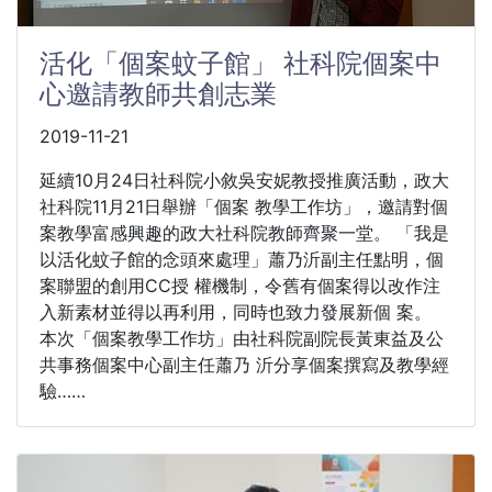
活化「個案蚊子館」 社科院個案中
心邀請教師共創志業
2019-11-21
延續10月24日社科院小敘吳安妮教授推廣活動，政大
社科院11月21日舉辦「個案 教學工作坊」，邀請對個
案教學富感興趣的政大社科院教師齊聚一堂。 「我是
以活化蚊子館的念頭來處理」蕭乃沂副主任點明，個
案聯盟的創用CC授 權機制，令舊有個案得以改作注
入新素材並得以再利用，同時也致力發展新個 案。
本次「個案教學工作坊」由社科院副院長黃東益及公
共事務個案中心副主任蕭乃 沂分享個案撰寫及教學經
驗……