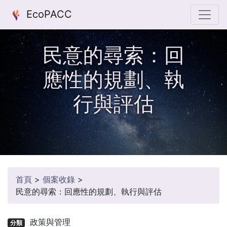
EcoPACC
民意的尋索：回
應性的規劃、執
行與評估
首頁
>
個案收錄
>
民意的尋索：回應性的規劃、執行與評估
政策與管理
分類