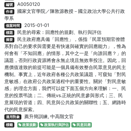
A0050120
編號
國家文官學院／陳敦源教授－國立政治大學公共行政
作者
學系
2015-01-01
個案時間
民意的尋索：回應性的規劃、執行與評估
標題
民主政府應具備「回應性」，係指「民眾預期官僚體
摘要
系對自己的要求與需要是有快速與確實的回應能力」，惟為
何會有「不知回應」的情形，其中之一是「向誰回應？」的
議題，否則行政資源將會永無止境且無效率投注。因此，回
應價值達致的前提可能是一個具備有效整合民眾意見的民主
機制。事實上，近年政府各種公共政策議題，可窺知「對民
意敏感」在政府公共政策過程中的重要性。關於「對民意敏
感」的理念方面，我們可以從下面五個方向來理解：一、民
意的投票弔詭；二、傳統vs.正統的民意參與形式；三、民
意展現的管道；四、民意與公共政策的關聯性；五、網路時
代的民意探索。
薦升簡訓練, 中高階文官
適用對象
標籤
政策規劃
政策執行與評估
民意回應