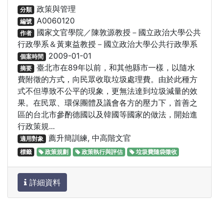
政策與管理
分類
A0060120
編號
國家文官學院／陳敦源教授－國立政治大學公共
作者
行政學系＆黃東益教授－國立政治大學公共行政學系
2009-01-01
個案時間
臺北市在89年以前，和其他縣市一樣，以隨水
摘要
費附徵的方式，向民眾收取垃圾處理費。由於此種方
式不但導致不公平的現象，更無法達到垃圾減量的效
果。在民眾、環保團體及議會各方的壓力下，首善之
區的台北市參酌德國以及韓國等國家的做法，開始進
行政策規...
薦升簡訓練, 中高階文官
適用對象
標籤
政策規劃
政策執行與評估
垃圾費隨袋徵收
詳細資料