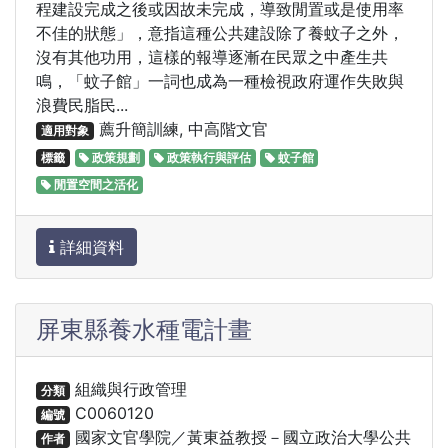
程建設完成之後或因故未完成，導致閒置或是使用率
不佳的狀態」，意指這種公共建設除了養蚊子之外，
沒有其他功用，這樣的報導逐漸在民眾之中產生共
鳴，「蚊子館」一詞也成為一種檢視政府運作失敗與
浪費民脂民...
薦升簡訓練, 中高階文官
適用對象
標籤
政策規劃
政策執行與評估
蚊子館
閒置空間之活化
詳細資料
屏東縣養水種電計畫
組織與行政管理
分類
C0060120
編號
國家文官學院／黃東益教授－國立政治大學公共
作者