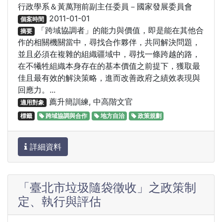
行政學系＆黃萬翔前副主任委員－國家發展委員會
2011-01-01
個案時間
「跨域協調者」的能力與價值，即是能在其他合
摘要
作的相關機關當中，尋找合作夥伴，共同解決問題，
並且必須在複雜的組織疆域中，尋找一條跨越的路，
在不犧牲組織本身存在的基本價值之前提下，獲取最
佳且最有效的解決策略，進而改善政府之績效表現與
回應力。...
薦升簡訓練, 中高階文官
適用對象
標籤
跨域協調與合作
地方自治
政策規劃
詳細資料
「臺北市垃圾隨袋徵收」之政策制
定、執行與評估