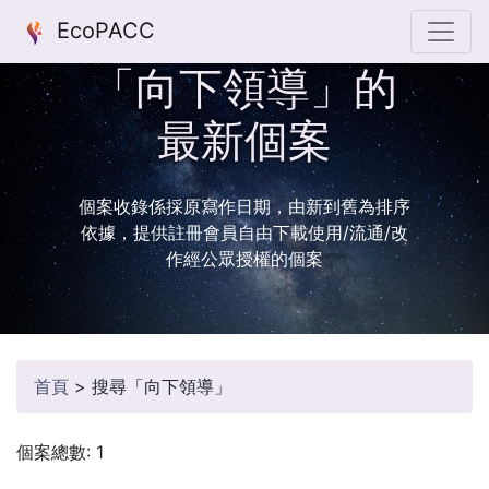
EcoPACC
「向下領導」的
最新個案
個案收錄係採原寫作日期，由新到舊為排序
依據，提供註冊會員自由下載使用/流通/改
作經公眾授權的個案
首頁
>
搜尋「向下領導」
個案總數: 1