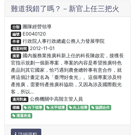
難道我錯了嗎？－新官上任三把火
團隊經營領導
分類
E0040120
編號
行政院人事行政總處公務人力發展學院
作者
2012-11-01
個案時間
國內服務業推廣科新上任的科長陳啟宏，接獲長
摘要
官指示規劃一個新專案，專案的內容是希望推廣特色
產品到其它國家，恰巧遇到農會總幹事有意合作，就
將這個計畫定名為「臺灣好食光」。這個專案涉及特
產推廣，需要特產推廣科協助，又因為涉及國際觀光
客，所以...
公務機關中高階主管人員
適用對象
標籤
向下領導
水平領導
向上領導
協調合作
溝通表達
詳細資料