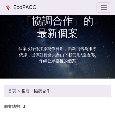
EcoPACC
「協調合作」的
最新個案
個案收錄係採原寫作日期，由新到舊為排序
依據，提供註冊會員自由下載使用/流通/改
作經公眾授權的個案
首頁
>
搜尋「協調合作」
個案總數: 3