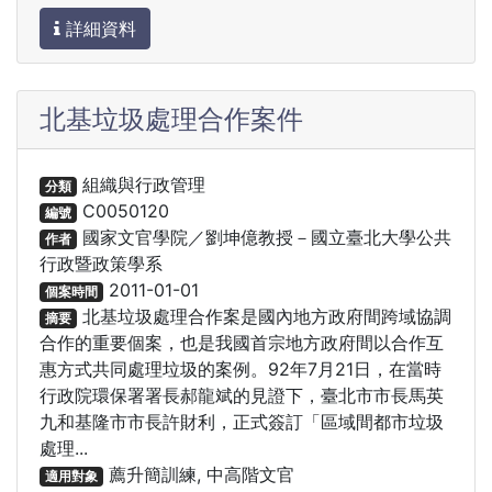
詳細資料
北基垃圾處理合作案件
組織與行政管理
分類
C0050120
編號
國家文官學院／劉坤億教授－國立臺北大學公共
作者
行政暨政策學系
2011-01-01
個案時間
北基垃圾處理合作案是國內地方政府間跨域協調
摘要
合作的重要個案，也是我國首宗地方政府間以合作互
惠方式共同處理垃圾的案例。92年7月21日，在當時
行政院環保署署長郝龍斌的見證下，臺北市市長馬英
九和基隆市市長許財利，正式簽訂「區域間都市垃圾
處理...
薦升簡訓練, 中高階文官
適用對象