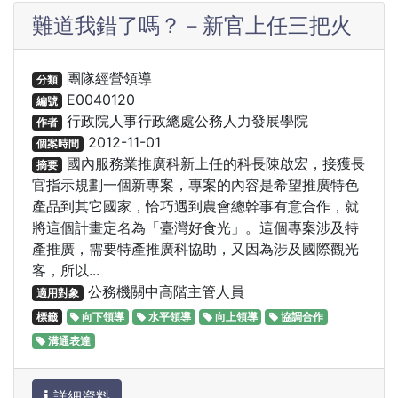
難道我錯了嗎？－新官上任三把火
團隊經營領導
分類
E0040120
編號
行政院人事行政總處公務人力發展學院
作者
2012-11-01
個案時間
國內服務業推廣科新上任的科長陳啟宏，接獲長
摘要
官指示規劃一個新專案，專案的內容是希望推廣特色
產品到其它國家，恰巧遇到農會總幹事有意合作，就
將這個計畫定名為「臺灣好食光」。這個專案涉及特
產推廣，需要特產推廣科協助，又因為涉及國際觀光
客，所以...
公務機關中高階主管人員
適用對象
標籤
向下領導
水平領導
向上領導
協調合作
溝通表達
詳細資料