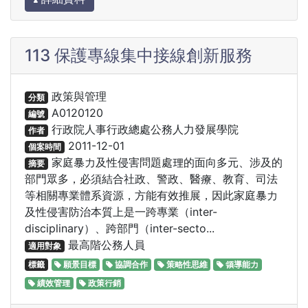
113 保護專線集中接線創新服務
政策與管理
分類
A0120120
編號
行政院人事行政總處公務人力發展學院
作者
2011-12-01
個案時間
家庭暴力及性侵害問題處理的面向多元、涉及的
摘要
部門眾多，必須結合社政、警政、醫療、教育、司法
等相關專業體系資源，方能有效推展，因此家庭暴力
及性侵害防治本質上是一跨專業（inter-
disciplinary）、跨部門（inter-secto...
最高階公務人員
適用對象
標籤
願景目標
協調合作
策略性思維
領導能力
績效管理
政策行銷