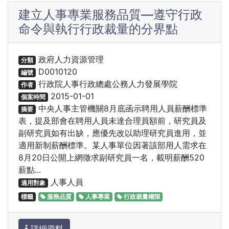
建立人事專業服務品質—遵守行政
命令與執行行政裁量的分界點
政府人力資源管理
分類
D0010120
編號
行政院人事行政總處公務人力發展學院
作者
2015-01-01
個案時間
中央人事主管機關8月底函示聘用人員薪酬標準
摘要
表，提及部會在聘用人員未達合理員額前，研究員及
副研究員如有出缺，應優先改以助理研究員進用，並
適用新制薪酬標準。某人事單位因著該部用人需求在
8月20日公開上網徵求副研究員一名，載明薪酬520
薪點...
人事人員
適用對象
標籤
服務品質
人事專業
行政裁量權限
詳細資料