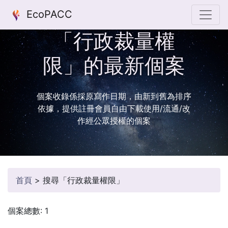
EcoPACC
「行政裁量權
限」的最新個案
個案收錄係採原寫作日期，由新到舊為排序
依據，提供註冊會員自由下載使用/流通/改
作經公眾授權的個案
首頁
>
搜尋「行政裁量權限」
個案總數: 1