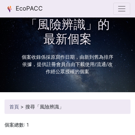
EcoPACC
「風險辨識」的
最新個案
個案收錄係採原寫作日期，由新到舊為排序
依據，提供註冊會員自由下載使用/流通/改
作經公眾授權的個案
首頁
>
搜尋「風險辨識」
個案總數: 1