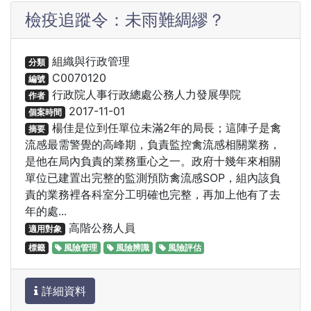
檢疫追蹤令：未雨難綢繆？
組織與行政管理
分類
C0070120
編號
行政院人事行政總處公務人力發展學院
作者
2017-11-01
個案時間
楊佳是位到任單位未滿2年的局長；這陣子是禽
摘要
流感最需警覺的高峰期，負責監控禽流感相關業務，
是他在局內負責的業務重心之一。政府十幾年來相關
單位已建置出完整的監測預防禽流感SOP，組內該負
責的業務裡各科室分工明確也完整，再加上他有了去
年的處...
高階公務人員
適用對象
標籤
風險管理
風險辨識
風險評估
詳細資料