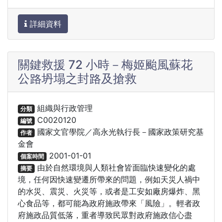
詳細資料
關鍵救援 72 小時－梅姬颱風蘇花
公路坍塌之封路及搶救
組織與行政管理
分類
C0020120
編號
國家文官學院／高永光執行長－國家政策研究基
作者
金會
2001-01-01
個案時間
由於自然環境與人類社會皆面臨快速變化的處
摘要
境，任何因快速變遷所帶來的問題，例如天災人禍中
的水災、震災、火災等，或者是工安如廠房爆炸、黑
心食品等，都可能為政府施政帶來「風險」。輕者政
府施政品質低落，重者導致民眾對政府施政信心盡