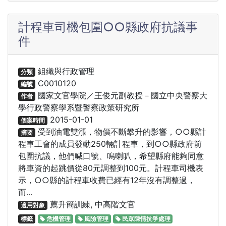
計程車司機包圍○○縣政府抗議事
件
組織與行政管理
分類
C0010120
編號
國家文官學院／王俊元副教授－國立中央警察大
作者
學行政警察學系暨警察政策研究所
2015-01-01
個案時間
受到油電雙漲，物價不斷攀升的影響，○○縣計
摘要
程車工會的成員發動250輛計程車，到○○縣政府前
包圍抗議，他們喊口號、鳴喇叭，希望縣府能夠同意
將車資的起跳價從80元調整到100元。計程車司機表
示，○○縣的計程車收費已經有12年沒有調整過，
而...
薦升簡訓練, 中高階文官
適用對象
標籤
危機管理
風險管理
民眾陳情抗爭處理