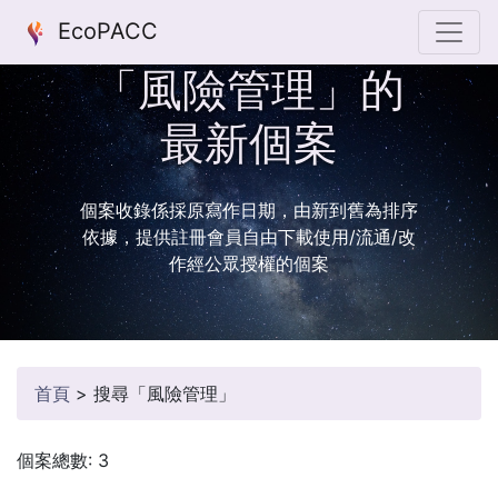
EcoPACC
「風險管理」的
最新個案
個案收錄係採原寫作日期，由新到舊為排序
依據，提供註冊會員自由下載使用/流通/改
作經公眾授權的個案
首頁
>
搜尋「風險管理」
個案總數: 3