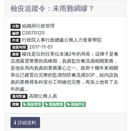
檢疫追蹤令：未雨難綢繆？
組織與行政管理
分類
C0070120
編號
行政院人事行政總處公務人力發展學院
作者
2017-11-01
個案時間
楊佳是位到任單位未滿2年的局長；這陣子是禽
摘要
流感最需警覺的高峰期，負責監控禽流感相關業務，
是他在局內負責的業務重心之一。政府十幾年來相關
單位已建置出完整的監測預防禽流感SOP，組內該負
責的業務裡各科室分工明確也完整，再加上他有了去
年的處...
高階公務人員
適用對象
標籤
風險管理
風險辨識
風險評估
詳細資料