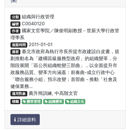
組織與行政管理
分類
C0040120
編號
國家文官學院／陳俊明副教授－世新大學行政管
作者
理學系
2011-01-01
個案時間
臺北市政府為執行市長所提市政建設白皮書，規
摘要
劃推動名為「建構區級服務型政府」的組織變革，分
階段展開「區公所組織蛻變三部曲」，以全面提升市
政服務品質。變革方向涵蓋：前奏曲-成立行政中心
「聯合服務小組」預示改變；首部曲－推動「社會及
健保業務...
薦升簡訓練, 中高階文官
適用對象
標籤
變革管理
組織變革
組織文化
詳細資料