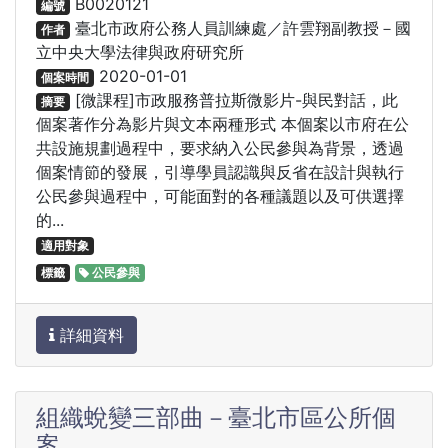
B0020121
編號
臺北市政府公務人員訓練處／許雲翔副教授－國
作者
立中央大學法律與政府研究所
2020-01-01
個案時間
[微課程]市政服務普拉斯微影片-與民對話，此
摘要
個案著作分為影片與文本兩種形式 本個案以市府在公
共設施規劃過程中，要求納入公民參與為背景，透過
個案情節的發展，引導學員認識與反省在設計與執行
公民參與過程中，可能面對的各種議題以及可供選擇
的...
適用對象
標籤
公民參與
詳細資料
組織蛻變三部曲－臺北市區公所個
案