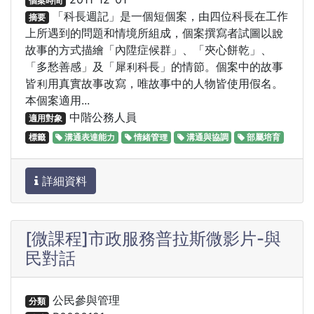
個案時間
「科長週記」是一個短個案，由四位科長在工作
摘要
上所遇到的問題和情境所組成，個案撰寫者試圖以說
故事的方式描繪「內陞症候群」、「夾心餅乾」、
「多愁善感」及「犀利科長」的情節。個案中的故事
皆利用真實故事改寫，唯故事中的人物皆使用假名。
本個案適用...
中階公務人員
適用對象
標籤
溝通表達能力
情緒管理
溝通與協調
部屬培育
詳細資料
[微課程]市政服務普拉斯微影片-與
民對話
公民參與管理
分類