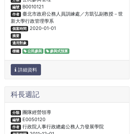
B0010121
編號
臺北市政府公務人員訓練處／方凱弘副教授－世
作者
新大學行政管理學系
2020-01-01
個案時間
摘要
適用對象
標籤
公民參與
參與式預算
詳細資料
科長週記
團隊經營領導
分類
E0050120
編號
行政院人事行政總處公務人力發展學院
作者
2011-12-01