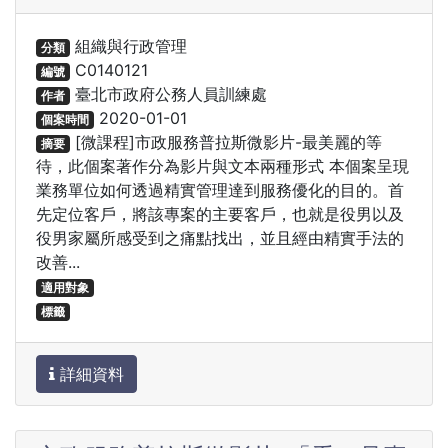
組織與行政管理
分類
C0140121
編號
臺北市政府公務人員訓練處
作者
2020-01-01
個案時間
[微課程]市政服務普拉斯微影片-最美麗的等
摘要
待，此個案著作分為影片與文本兩種形式 本個案呈現
業務單位如何透過精實管理達到服務優化的目的。首
先定位客戶，將該專案的主要客戶，也就是役男以及
役男家屬所感受到之痛點找出，並且經由精實手法的
改善...
適用對象
標籤
詳細資料