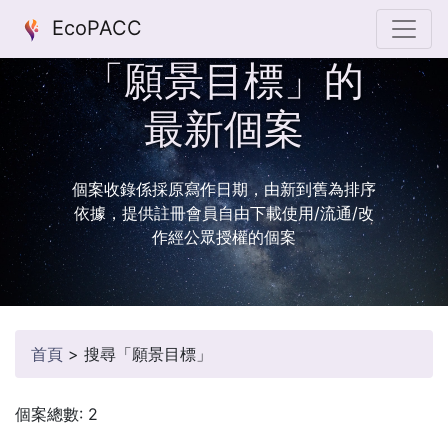
EcoPACC
「願景目標」的
最新個案
個案收錄係採原寫作日期，由新到舊為排序
依據，提供註冊會員自由下載使用/流通/改
作經公眾授權的個案
首頁
>
搜尋「願景目標」
個案總數: 2