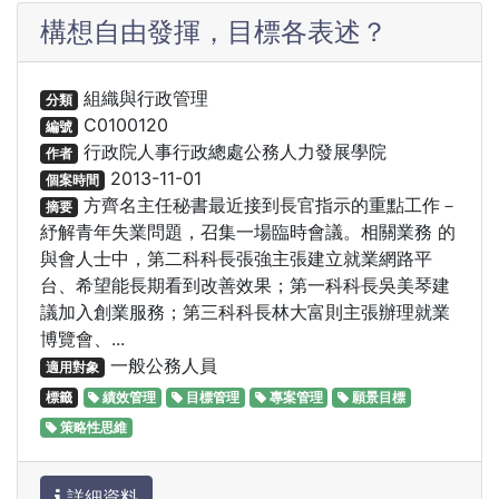
構想自由發揮，目標各表述？
組織與行政管理
分類
C0100120
編號
行政院人事行政總處公務人力發展學院
作者
2013-11-01
個案時間
方齊名主任秘書最近接到長官指示的重點工作－
摘要
紓解青年失業問題，召集一場臨時會議。相關業務 的
與會人士中，第二科科長張強主張建立就業網路平
台、希望能長期看到改善效果；第一科科長吳美琴建
議加入創業服務；第三科科長林大富則主張辦理就業
博覽會、...
一般公務人員
適用對象
標籤
績效管理
目標管理
專案管理
願景目標
策略性思維
詳細資料