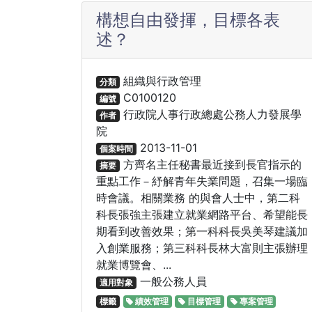
構想自由發揮，目標各表
述？
組織與行政管理
分類
C0100120
編號
行政院人事行政總處公務人力發展學
作者
院
2013-11-01
個案時間
方齊名主任秘書最近接到長官指示的
摘要
重點工作－紓解青年失業問題，召集一場臨
時會議。相關業務 的與會人士中，第二科
科長張強主張建立就業網路平台、希望能長
期看到改善效果；第一科科長吳美琴建議加
入創業服務；第三科科長林大富則主張辦理
就業博覽會、...
一般公務人員
適用對象
標籤
績效管理
目標管理
專案管理